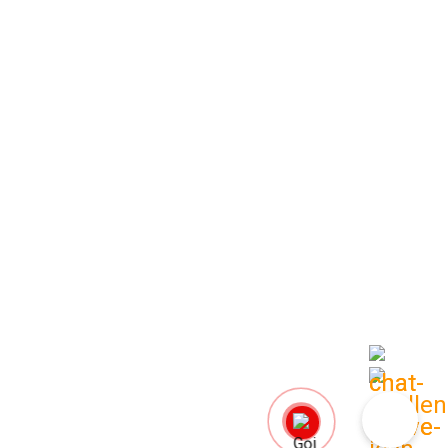
LINH KIỆN
bộ lõi chức năng Đại Việt
Hiển thị kết quả duy nhất
0
HOME
SEARCH
CART
MY ACCOUNT
MORE