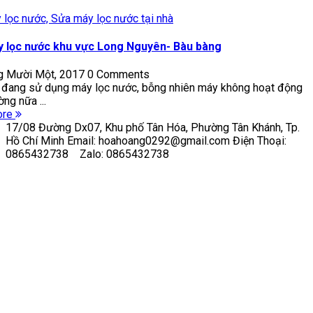
 lọc nước,
Sửa máy lọc nước tại nhà
 lọc nước khu vực Long Nguyên- Bàu bàng
g Mười Một, 2017
0 Comments
 đang sử dụng máy lọc nước, bỗng nhiên máy không hoạt động
ờng nữa ...
ore
17/08 Đường Dx07, Khu phố Tân Hóa, Phường Tân Khánh, Tp.
Hồ Chí Minh Email: hoahoang0292@gmail.com Điện Thoại:
0865432738 Zalo: 0865432738