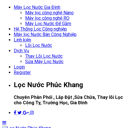
Máy Lọc Nước Gia Đình
Máy lọc công nghệ Nano
Máy lọc công nghệ RO
Máy Lọc Nước Để Gầm
Hệ Thống Lọc Công nghiệp
Máy lọc Nước Bán Công Nghiệp
Linh kiện
Lõi Lọc Nước
Dịch Vụ
Thay Lõi Lọc Nước
Sửa Máy Lọc Nước
Login
Register
Lọc Nước Phúc Khang
Chuyên Phân Phối , Lắp Đặt ,Sửa Chữa, Thay lõi Lọc
cho Công Ty, Trường Học, Gia Đình