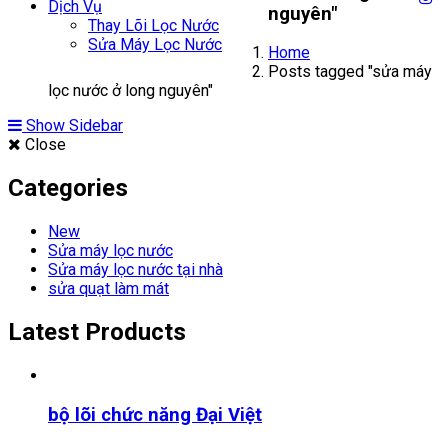
Dịch Vụ
nguyên"
Thay Lõi Lọc Nước
Sửa Máy Lọc Nước
Home
Posts tagged "sửa máy
lọc nước ở long nguyên"
Show Sidebar
Close
Categories
New
Sửa máy lọc nước
Sửa máy lọc nước tại nhà
sửa quạt làm mát
Latest Products
bộ lõi chức năng Đại Việt