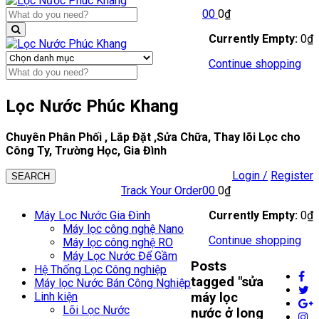
0
0
0
₫
Currently Empty:
0
₫
Continue shopping
Lọc Nước Phúc Khang
Chuyên Phân Phối , Lắp Đặt ,Sửa Chữa, Thay lõi Lọc cho
Công Ty, Trường Học, Gia Đình
Login /
Register
SEARCH
Track Your Order
0
0
0
₫
Máy Lọc Nước Gia Đình
Currently Empty:
0
₫
Máy lọc công nghệ Nano
Continue shopping
Máy lọc công nghệ RO
Máy Lọc Nước Để Gầm
Posts
Hệ Thống Lọc Công nghiệp
tagged "sửa
Máy lọc Nước Bán Công Nghiệp
Linh kiện
máy lọc
Lõi Lọc Nước
nước ở long